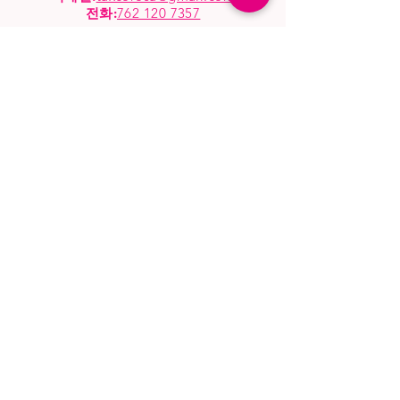
전화
:
762 120 7357
시작
가게
모조리
자주 묻는 질문
상점 정책
배송 및 반품