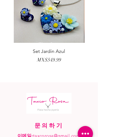
Set Jardín Azul
Aretes Virgen Madre 
가격
MX$549.99
문의하기
이메일:
taxcorosa@gmail.com