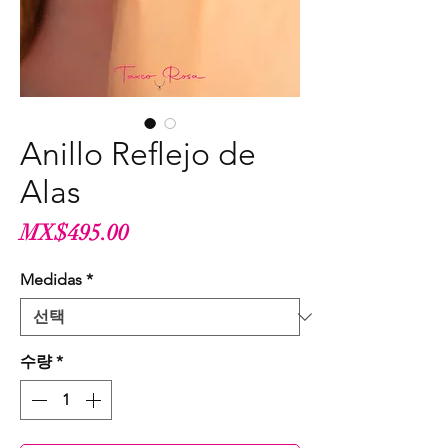
Anillo Reflejo de
Alas
가
MX$495.00
격
Medidas
*
수량
*