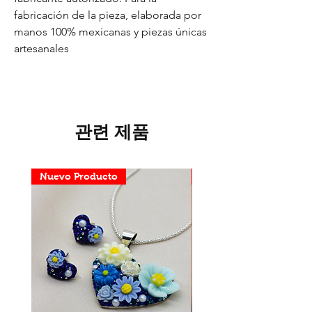
fabricación de la pieza, elaborada por
manos 100% mexicanas y piezas únicas
artesanales
관련 제품
Nuevo Producto
Nuevo Producto