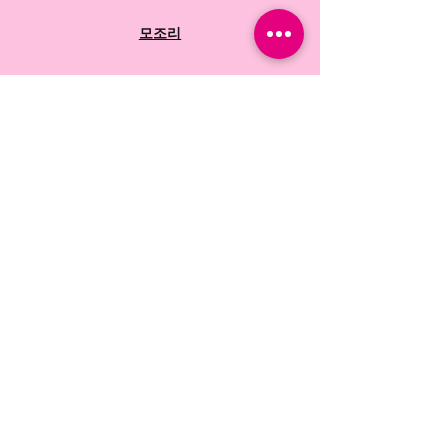
모조리
자주 묻는 질문
상점 정책
배송 및 반품
연락하다
페이스북
인스 타 그램