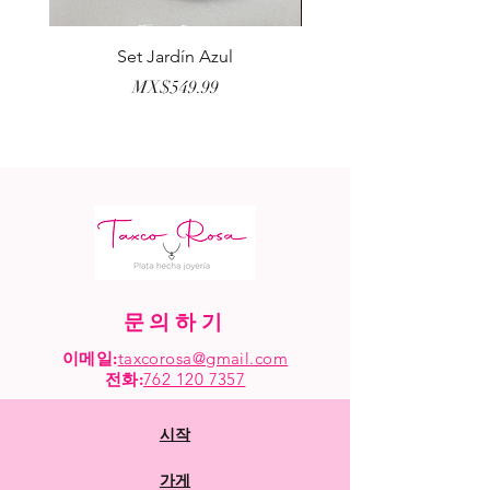
Set Jardín Azul
Aretes Virgen Madre 
가격
MX$549.99
문의하기
이메일:
taxcorosa@gmail.com
전화
:
762 120 7357
시작
가게