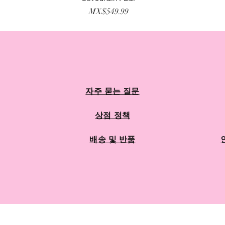
가격
MX$549.99
자주 묻는 질문
상점 정책
배송 및 반품