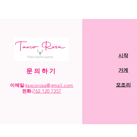
시작
문의하기
가게
모조리
이메일:
taxcorosa@gmail.com
전화
:
762 120 7357