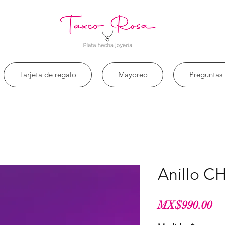
Tarjeta de regalo
Mayoreo
Preguntas 
Anillo 
가
MX$990.00
격