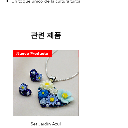
Un toque único de la cultura turca
관련 제품
Nuevo Producto
Nuevo Producto
Set Jardín Azul
Aretes Virgen Madre 